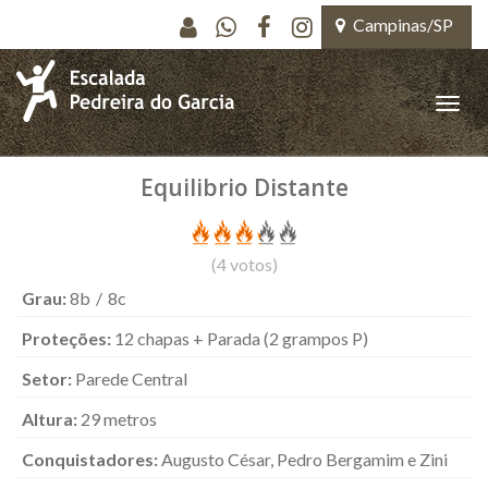
Pular para o conteúdo principal
Campinas/SP
Toggle
naviga
Equilibrio Distante
(
4
votos)
Grau:
8b
8c
Proteções:
12 chapas + Parada (2 grampos P)
Setor:
Parede Central
Altura:
29 metros
Conquistadores:
Augusto César, Pedro Bergamim e Zini