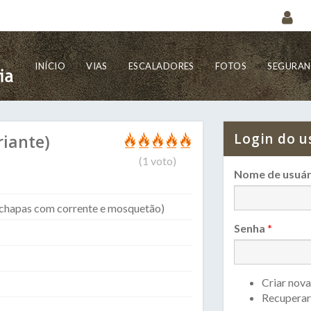
INÍCIO
VIAS
ESCALADORES
FOTOS
SEGURA
Login do u
riante)
(
1
voto)
Nome de usuár
 chapas com corrente e mosquetão)
Senha
*
Criar nova
Recuperar