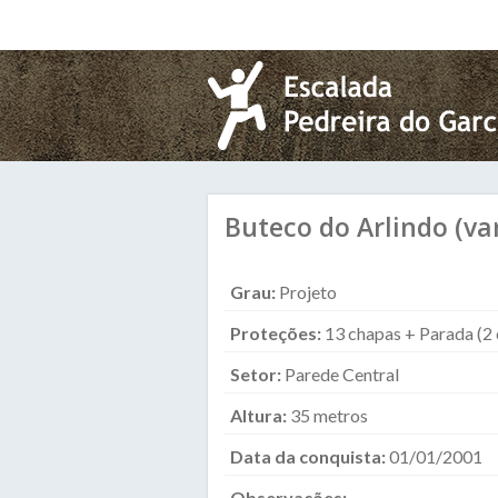
Pular para o conteúdo principal
Buteco do Arlindo (va
Grau:
Projeto
Proteções:
13 chapas + Parada (2
Setor:
Parede Central
Altura:
35 metros
Data da conquista:
01/01/2001
Observações: