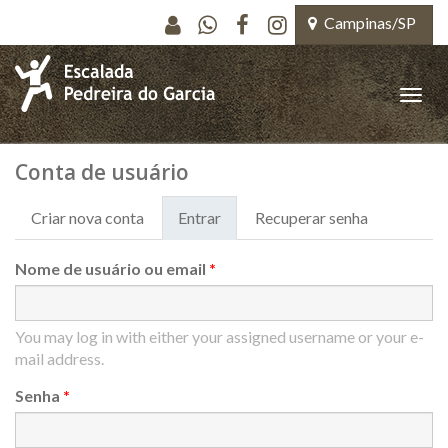
Pular para o conteúdo principal
Campinas/SP
Toggle
naviga
Conta de usuário
Criar nova conta
Entrar
(aba
Recuperar senha
Abas primárias
ativa)
Nome de usuário ou email
*
You may log in with either your assigned username or your e-
mail address.
Senha
*