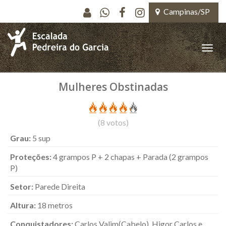
Pular para o conteúdo principal
Campinas/SP
Toggle
naviga
Mulheres Obstinadas
(
8
votos)
Grau:
5 sup
Proteções:
4 grampos P + 2 chapas + Parada (2 grampos
P)
Setor:
Parede Direita
Altura:
18 metros
Conquistadores:
Carlos Valim(Cabelo), Higor Carlos e