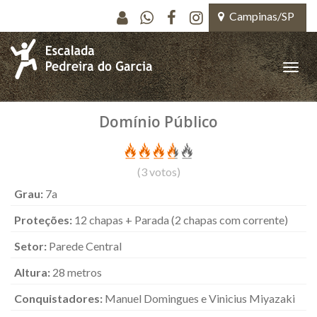
Pular para o conteúdo principal
Campinas/SP
Toggle
naviga
Domínio Público
(
3
votos)
Grau:
7a
Proteções:
12 chapas + Parada (2 chapas com corrente)
Setor:
Parede Central
Altura:
28 metros
Conquistadores:
Manuel Domingues e Vinicius Miyazaki