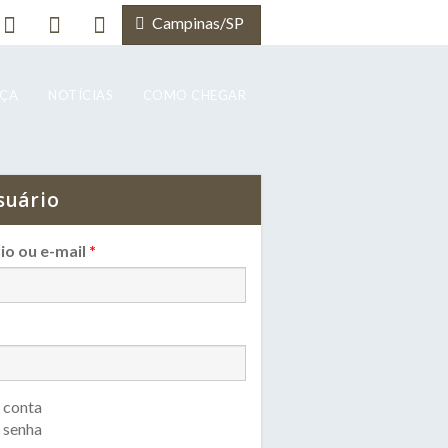
Campinas/SP
NÇA
NOTÍCIAS
COMO CHEGAR
suário
io ou e-mail
*
 conta
 senha