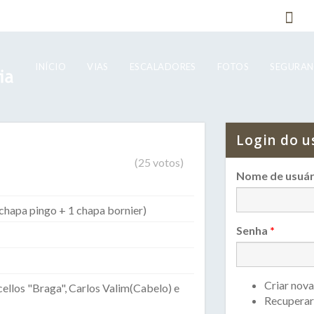
INÍCIO
VIAS
ESCALADORES
FOTOS
SEGURA
Login do u
(
25
votos)
Nome de usuár
chapa pingo + 1 chapa bornier)
Senha
*
Criar nova
ellos "Braga", Carlos Valim(Cabelo) e
Recuperar