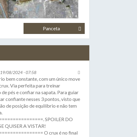
Panceta
, 19/08/2024 - 07:58
brio bem constante, com um único move
rux. Via perfeita para treinar
 de pés e confiar na sapata. Para guiar
tar confiante nesses 3 pontos, visto que
ão de posição de equilíbrio e não tem
a.
================. SPOILER DO
SE QUISER A VISTAR!
============== O crux é no final