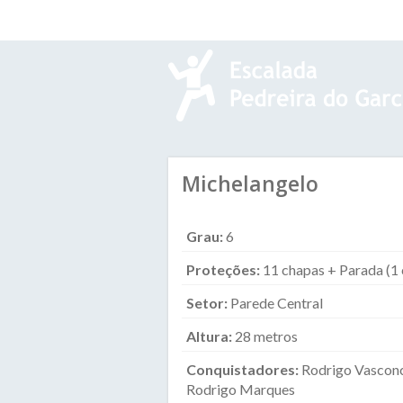
Pular para o conteúdo principal
Michelangelo
Grau:
6
Proteções:
11 chapas + Parada (1 
Setor:
Parede Central
Altura:
28 metros
Conquistadores:
Rodrigo Vasconc
Rodrigo Marques