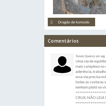
Dragão de komodo
Comentários
Tomás Queiroz em seg
Uma via de equilí
mais complexo no c
aderência, trabalho
essa via precisa es
todas as costuras s
nenhum platô na vi
==============
CRUX, NÃO LEIA 
================