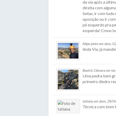
da via após a últi
direita com algumas
betas, ir com tudo
oposição ou ir com
pé esquerdo pra pe
esquerda! Cmon b
felipe pinto em dom, 
linda Via, já mande
Beatriz Câmara em ter
Uma pedra bem gran
primeiro diedro re
tatiana em dom, 28/0
Técnica com bom t