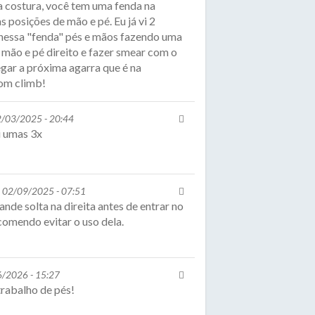
ma costura, você tem uma fenda na
 posições de mão e pé. Eu já vi 2
 nessa "fenda" pés e mãos fazendo uma
 mão e pé direito e fazer smear com o
gar a próxima agarra que é na
om climb!
02/03/2025 - 20:44
i umas 3x
, 02/09/2025 - 07:51
de solta na direita antes de entrar no
comendo evitar o uso dela.
6/2026 - 15:27
rabalho de pés!