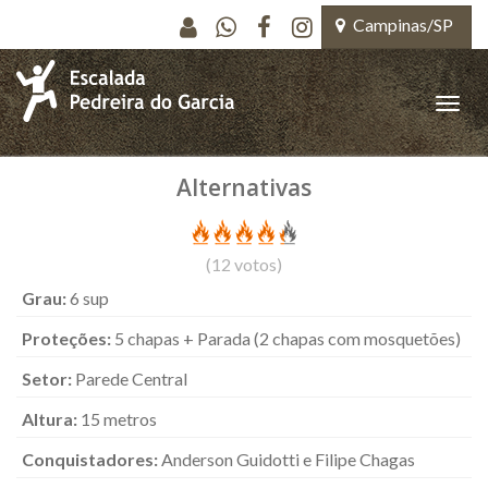
Pular para o conteúdo principal
Campinas/SP
Toggle
naviga
Alternativas
(
12
votos)
Grau:
6 sup
Proteções:
5 chapas + Parada (2 chapas com mosquetões)
Setor:
Parede Central
Altura:
15 metros
Conquistadores:
Anderson Guidotti e Filipe Chagas