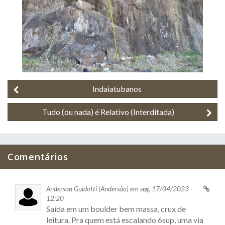
Indaiatubanos
Tudo (ou nada) é Relativo (Interditada)
Comentários
Anderson Guidotti (Andersão) em seg, 17/04/2023 -
12:20
Saída em um boulder bem massa, crux de
leitura. Pra quem está escalando 6sup, uma via