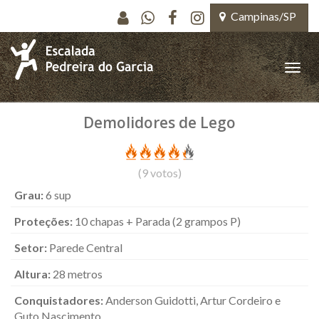
Pular para o conteúdo principal
Campinas/SP
Toggle
naviga
Demolidores de Lego
(
9
votos)
Grau:
6 sup
Proteções:
10 chapas + Parada (2 grampos P)
Setor:
Parede Central
Altura:
28 metros
Conquistadores:
Anderson Guidotti, Artur Cordeiro e
Guto Nascimento